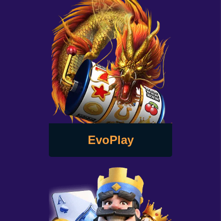
EvoPlay