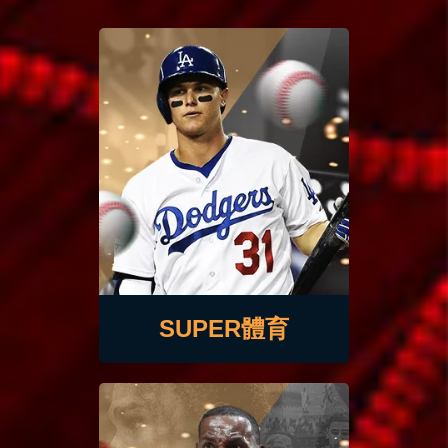
SUPER體育