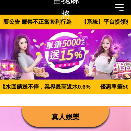
將
 嚴禁不正當套利行為
【系統】平台提領規則
雀魂麻將 - 頂級線上娛樂城
饋送不停，業界最高返水0.6%
優惠單筆5000以上，
真人娛樂